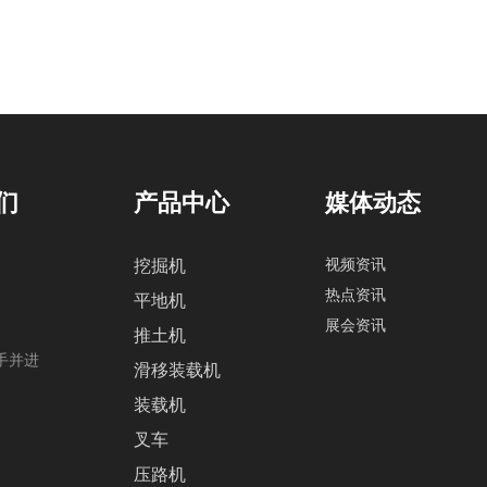
们
产品中心
媒体动态
视频资讯
挖掘机
热点资讯
平地机
展会资讯
推土机
携手并进
滑移装载机
装载机
叉车
压路机