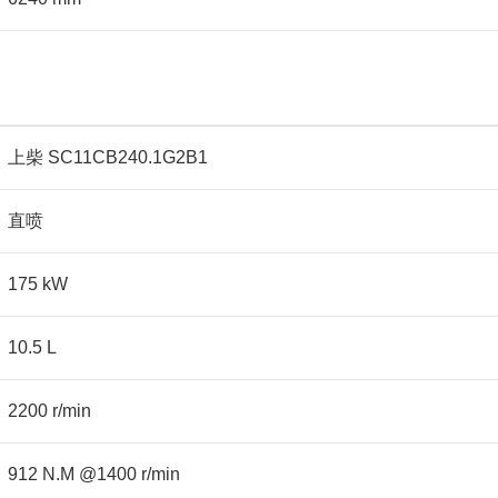
上柴 SC11CB240.1G2B1
直喷
175 kW
10.5 L
2200 r/min
912 N.M @1400 r/min