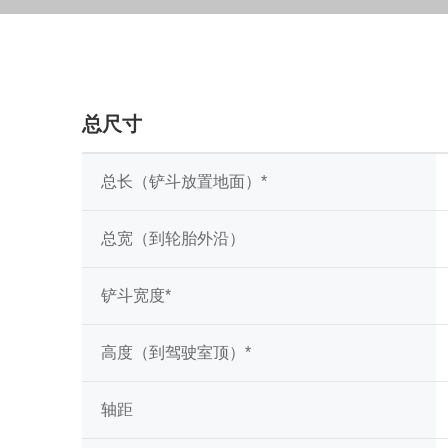
总尺寸
总长（铲斗放置地面）*
总宽（到轮胎外沿）
铲斗宽度*
高度（到驾驶室顶）*
轴距