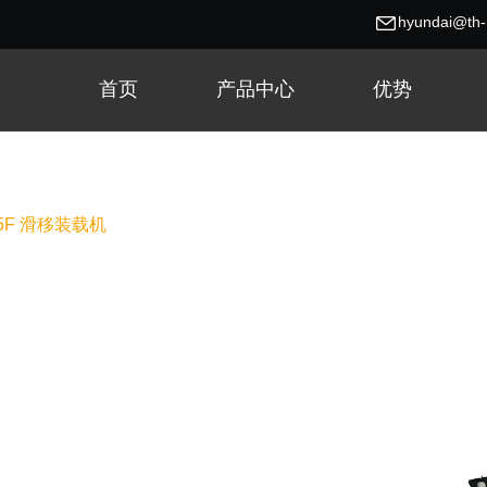
hyundai@th
首页
产品中心
优势
55F 滑移装载机