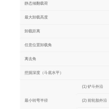
静态倾翻载荷
最大卸载高度
卸载距离
任意位置卸载角
离去角
挖掘深度（斗底水平）
(1) 铲斗外沿
最小转弯半径
(2) 前轮胎外沿