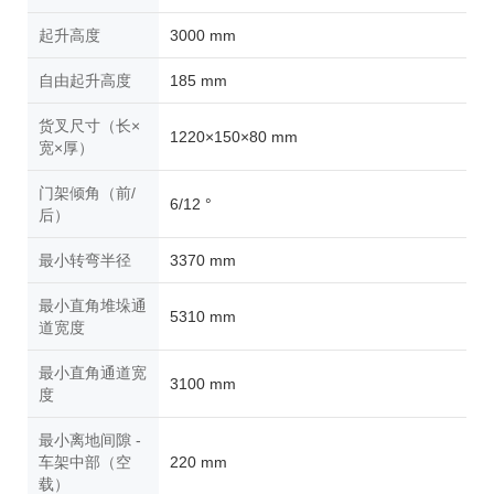
起升高度
3000 mm
自由起升高度
185 mm
货叉尺寸（长×
1220×150×80 mm
宽×厚）
门架倾角（前/
6/12 °
后）
最小转弯半径
3370 mm
最小直角堆垛通
5310 mm
道宽度
最小直角通道宽
3100 mm
度
最小离地间隙 -
车架中部（空
220 mm
载）