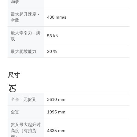
満载
最大起升速度 -
430 mm/s
空载
最大牵引力 - 满
53 kN
载
最大爬坡能力
20 %
尺寸
全长 - 无货叉
3610 mm
全宽
1995 mm
货叉最大起升时
高度（有挡货
4335 mm
架）