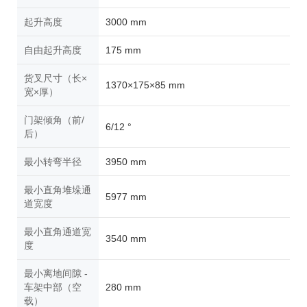
起升高度
3000 mm
自由起升高度
175 mm
货叉尺寸（长×
1370×175×85 mm
宽×厚）
门架倾角（前/
6/12 °
后）
最小转弯半径
3950
mm
最小直角堆垛通
5977 mm
道宽度
最小直角通道宽
3540 mm
度
最小离地间隙 -
车架中部（空
280 mm
载）