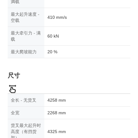
満载
最大起升速度 -
410 mm/s
空载
最大牵引力 - 满
60 kN
载
最大爬坡能力
20 %
尺寸
全长 - 无货叉
4258 mm
全宽
2268 mm
货叉最大起升时
高度（有挡货
4325 mm
架）